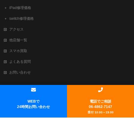
iPad修理価格
switch修理価格
アクセス
他店舗一覧
スマホ買取
よくある質問
お問い合わせ
Copyright ©
新大阪でiPhone修理・買取ならテレスマ新大阪/西中島店
All
Rights Reserved.
WEBで
電話でご相談
Powered by
WordPress
&
BizVektor Theme
by
Vektor,Inc.
technology.
24時間お問い合わせ
06-4862-7147
受付 10:00～19:00