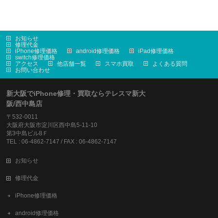
お知らせ
修理代金
iPhone修理価格
android修理価格
iPad修理価格
switch修理価格
アクセス
他店舗一覧
スマホ買取
よくある質問
お問い合わせ
新大阪でiPhone修理・買取ならテレスマ新大
阪/西中島店
〒532-0011
大阪府大阪市淀川区西中島5-11-10
第3中島ビル8Ｆ
TEL : 06-4862-7147 / FAX : 06-4862-7147
お知らせ
修理代金
iPhone修理価格
android修理価格