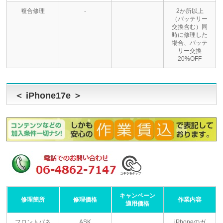
複合修理
-
2か所以上
（バッテリー
交換含む）同
時に修理した
場合、バッテ
リー交換
20%OFF
＜ iPhone17e ＞
キャンペーン
修理箇所
修理価格
作業内容
適用価格
フロントパネ
ASK
iPhoneのガ