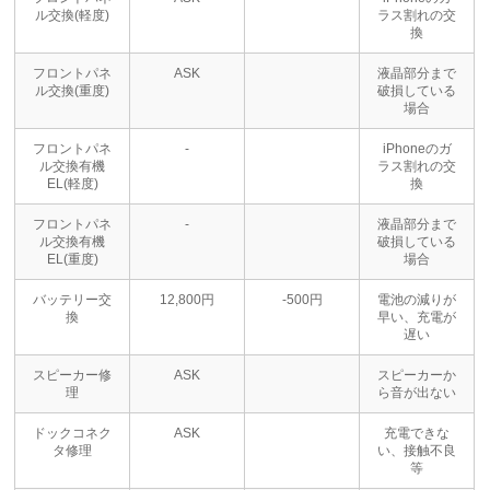
ル交換(軽度)
ラス割れの交
換
フロントパネ
ASK
液晶部分まで
ル交換(重度)
破損している
場合
フロントパネ
-
iPhoneのガ
ル交換有機
ラス割れの交
EL(軽度)
換
フロントパネ
-
液晶部分まで
ル交換有機
破損している
EL(重度)
場合
バッテリー交
12,800円
-500円
電池の減りが
換
早い、充電が
遅い
スピーカー修
ASK
スピーカーか
理
ら音が出ない
ドックコネク
ASK
充電できな
タ修理
い、接触不良
等