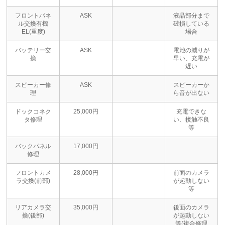
フロントパネ
ASK
液晶部分まで
ル交換有機
破損している
EL(重度)
場合
バッテリー交
ASK
電池の減りが
換
早い、充電が
遅い
スピーカー修
ASK
スピーカーか
理
ら音が出ない
ドックコネク
25,000円
充電できな
タ修理
い、接触不良
等
バックパネル
17,000円
修理
フロントカメ
28,000円
前面のカメラ
ラ交換(前部)
が起動しない
等
リアカメラ交
35,000円
後面のカメラ
換(後部)
が起動しない
等(複合修理