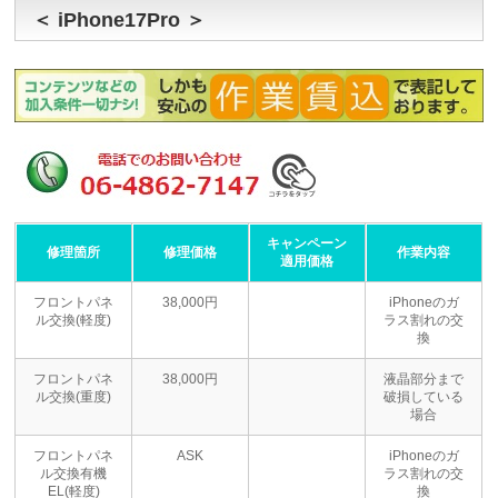
＜ iPhone17Pro ＞
キャンペーン
修理箇所
修理価格
作業内容
適用価格
フロントパネ
38,000円
iPhoneのガ
ル交換(軽度)
ラス割れの交
換
フロントパネ
38,000円
液晶部分まで
ル交換(重度)
破損している
場合
フロントパネ
ASK
iPhoneのガ
ル交換有機
ラス割れの交
EL(軽度)
換