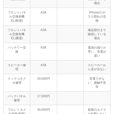
場合
フロントパネ
ASK
iPhoneのガ
ル交換有機
ラス割れの交
EL(軽度)
換
フロントパネ
ASK
液晶部分まで
ル交換有機
破損している
EL(重度)
場合
バッテリー交
ASK
電池の減りが
換
早い、充電が
遅い
スピーカー修
ASK
スピーカーか
理
ら音が出ない
ドックコネク
29,000円
充電できな
タ修理
い、接触不良
等
バックパネル
17,000円
修理
フロントカメ
30,000円
前面のカメラ
ラ交換(前部)
が起動しない