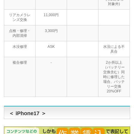
対象外)
リアカメラレ
11,000円
ンズ交換
点検・修理・
3,300円
内部清掃
水没修理
ASK
水没による不
具合
複合修理
-
2か所以上
（バッテリー
交換含む）同
時に修理した
場合、バッテ
リー交換
20%OFF
＜ iPhone17 ＞