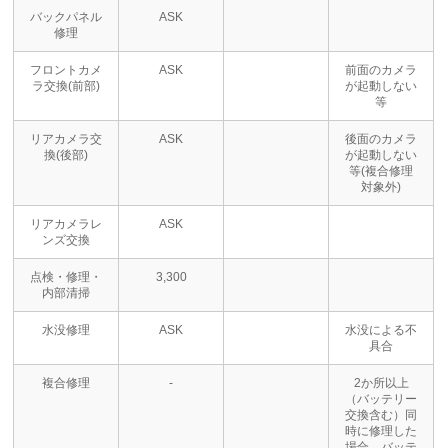
バックパネル
ASK
修理
フロントカメ
ASK
前面のカメラ
ラ交換(前部)
が起動しない
等
リアカメラ交
ASK
後面のカメラ
換(後部)
が起動しない
等(複合修理
対象外)
リアカメラレ
ASK
ンズ交換
点検・修理・
3,300
内部清掃
水没修理
ASK
水没による不
具合
複合修理
-
2か所以上
（バッテリー
交換含む）同
時に修理した
場合、バッテ