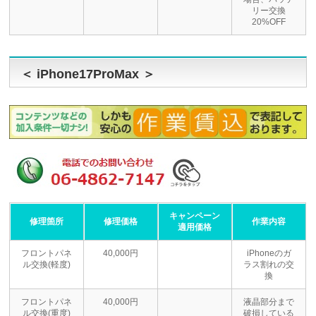
リー交換
20%OFF
＜ iPhone17ProMax ＞
キャンペーン
修理箇所
修理価格
作業内容
適用価格
フロントパネ
40,000円
iPhoneのガ
ル交換(軽度)
ラス割れの交
換
フロントパネ
40,000円
液晶部分まで
ル交換(重度)
破損している