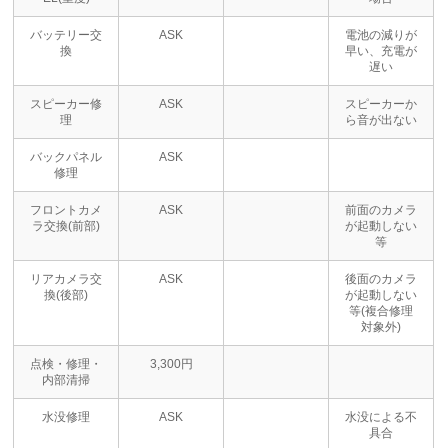
バッテリー交
ASK
電池の減りが
換
早い、充電が
遅い
スピーカー修
ASK
スピーカーか
理
ら音が出ない
バックパネル
ASK
修理
フロントカメ
ASK
前面のカメラ
ラ交換(前部)
が起動しない
等
リアカメラ交
ASK
後面のカメラ
換(後部)
が起動しない
等(複合修理
対象外)
点検・修理・
3,300円
内部清掃
水没修理
ASK
水没による不
具合