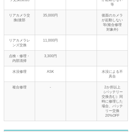
等
リアカメラ交
35,000円
後面のカメラ
換(後部
が起動しない
等(複合修理
対象外)
リアカメラレ
11,000円
ンズ交換
点検・修理・
3,300円
内部清掃
水没修理
ASK
水没による不
具合
複合修理
-
2か所以上
（バッテリー
交換含む）同
時に修理した
場合、バッテ
リー交換
20%OFF