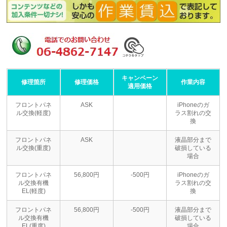
キャンペーン
修理箇所
修理価格
作業内容
適用価格
フロントパネ
ASK
iPhoneのガ
ル交換(軽度)
ラス割れの交
換
フロントパネ
ASK
液晶部分まで
ル交換(重度)
破損している
場合
フロントパネ
56,800円
-500円
iPhoneのガ
ル交換有機
ラス割れの交
EL(軽度)
換
フロントパネ
56,800円
-500円
液晶部分まで
ル交換有機
破損している
EL(重度)
場合