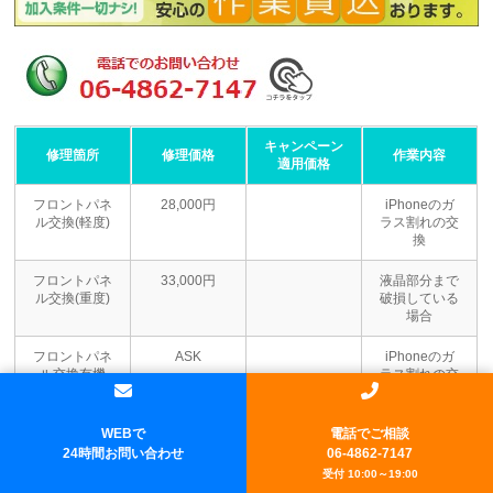
キャンペーン
修理箇所
修理価格
作業内容
適用価格
フロントパネ
28,000円
iPhoneのガ
ル交換(軽度)
ラス割れの交
換
フロントパネ
33,000円
液晶部分まで
ル交換(重度)
破損している
場合
フロントパネ
ASK
iPhoneのガ
ル交換有機
ラス割れの交
EL(軽度)
換
フロントパネ
ASK
液晶部分まで
WEBで
電話でご相談
ル交換有機
破損している
24時間お問い合わせ
06-4862-7147
EL(重度)
場合
受付 10:00～19:00