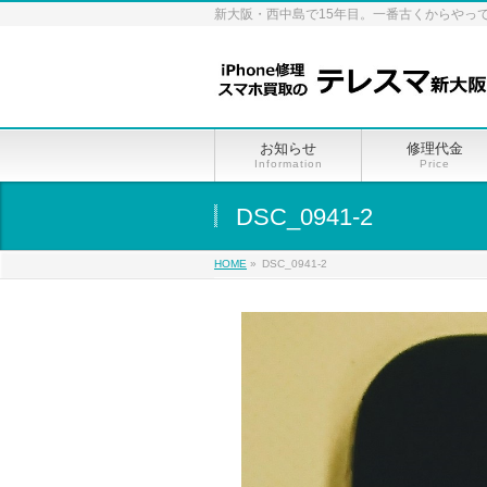
新大阪・西中島で15年目。一番古くからやっ
お知らせ
修理代金
Information
Price
DSC_0941-2
HOME
»
DSC_0941-2