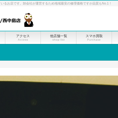
ているお店です。卸会社が運営するため地域最安の修理価格ですが品質もNo.1！
アクセス
他店舗一覧
スマホ買取
Access
shop-list
Purchase