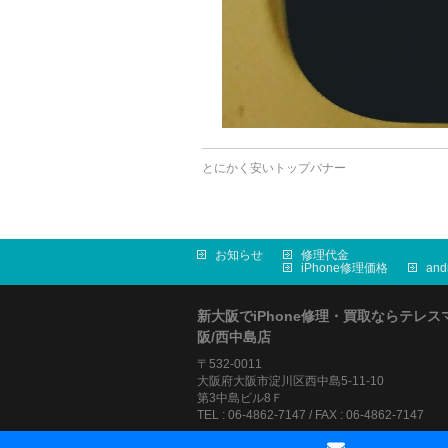
とにかく安いトップバナー
お知らせ
修理代金
iPhone修理価格
an
新大阪でiPhone修理・買取ならテレス
阪/西中島店
〒532-0011
大阪府大阪市淀川区西中島5-11-10
第3中島ビル8Ｆ
TEL : 06-4862-7147 / FAX : 06-4862-7147