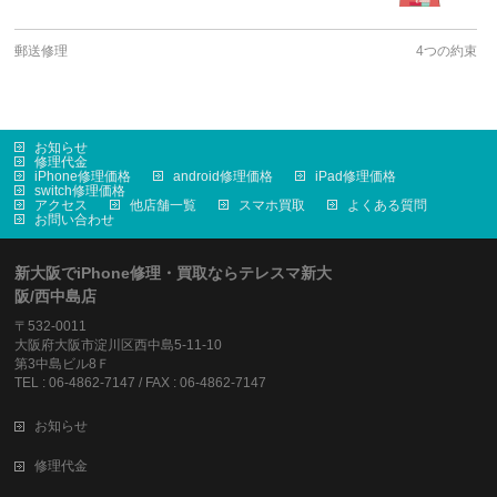
郵送修理
4つの約束
お知らせ
修理代金
iPhone修理価格
android修理価格
iPad修理価格
switch修理価格
アクセス
他店舗一覧
スマホ買取
よくある質問
お問い合わせ
新大阪でiPhone修理・買取ならテレスマ新大
阪/西中島店
〒532-0011
大阪府大阪市淀川区西中島5-11-10
第3中島ビル8Ｆ
TEL : 06-4862-7147 / FAX : 06-4862-7147
お知らせ
修理代金