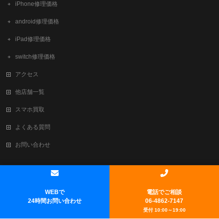
iPhone修理価格
android修理価格
iPad修理価格
switch修理価格
アクセス
他店舗一覧
スマホ買取
よくある質問
お問い合わせ
Copyright ©
新大阪でiPhone修理・買取ならテレスマ新大阪/西中島店
All
Rights Reserved.
WEBで
電話でご相談
Powered by
WordPress
&
BizVektor Theme
by
Vektor,Inc.
technology.
24時間お問い合わせ
06-4862-7147
受付 10:00～19:00