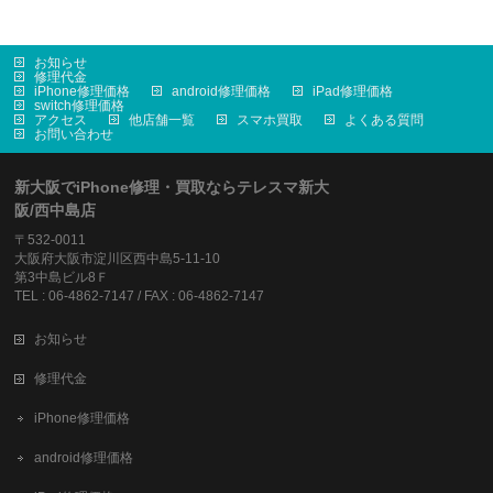
お知らせ
修理代金
iPhone修理価格
android修理価格
iPad修理価格
switch修理価格
アクセス
他店舗一覧
スマホ買取
よくある質問
お問い合わせ
新大阪でiPhone修理・買取ならテレスマ新大
阪/西中島店
〒532-0011
大阪府大阪市淀川区西中島5-11-10
第3中島ビル8Ｆ
TEL : 06-4862-7147 / FAX : 06-4862-7147
お知らせ
修理代金
iPhone修理価格
android修理価格