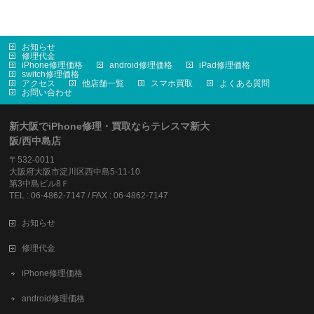
お知らせ
修理代金
iPhone修理価格
android修理価格
iPad修理価格
switch修理価格
アクセス
他店舗一覧
スマホ買取
よくある質問
お問い合わせ
新大阪でiPhone修理・買取ならテレスマ新大
阪/西中島店
〒532-0011
大阪府大阪市淀川区西中島5-11-10
第3中島ビル8Ｆ
TEL : 06-4862-7147 / FAX : 06-4862-7147
お知らせ
修理代金
iPhone修理価格
android修理価格