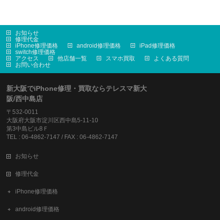
お知らせ
修理代金
iPhone修理価格
android修理価格
iPad修理価格
switch修理価格
アクセス
他店舗一覧
スマホ買取
よくある質問
お問い合わせ
新大阪でiPhone修理・買取ならテレスマ新大
阪/西中島店
〒532-0011
大阪府大阪市淀川区西中島5-11-10
第3中島ビル8Ｆ
TEL : 06-4862-7147 / FAX : 06-4862-7147
お知らせ
修理代金
iPhone修理価格
android修理価格