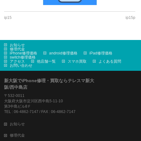
ip15
ip15p
お知らせ
修理代金
iPhone修理価格
android修理価格
iPad修理価格
switch修理価格
アクセス
他店舗一覧
スマホ買取
よくある質問
お問い合わせ
新大阪でiPhone修理・買取ならテレスマ新大
阪/西中島店
〒532-0011
大阪府大阪市淀川区西中島5-11-10
第3中島ビル8Ｆ
TEL : 06-4862-7147 / FAX : 06-4862-7147
お知らせ
修理代金