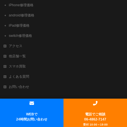
iPhone修理価格
android修理価格
iPad修理価格
switch修理価格
アクセス
他店舗一覧
スマホ買取
よくある質問
お問い合わせ
Copyright ©
新大阪でiPhone修理・買取ならテレスマ新大阪/西中島店
All
Rights Reserved.
WEBで
電話でご相談
Powered by
WordPress
&
BizVektor Theme
by
Vektor,Inc.
technology.
24時間お問い合わせ
06-4862-7147
受付 10:00～19:00