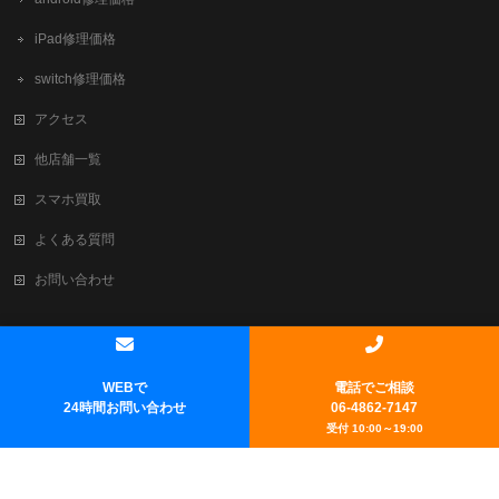
iPad修理価格
switch修理価格
アクセス
他店舗一覧
スマホ買取
よくある質問
お問い合わせ
Copyright ©
新大阪でiPhone修理・買取ならテレスマ新大阪/西中島店
All
Rights Reserved.
WEBで
電話でご相談
Powered by
WordPress
&
BizVektor Theme
by
Vektor,Inc.
technology.
24時間お問い合わせ
06-4862-7147
受付 10:00～19:00