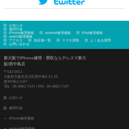
お知らせ
修理代金
iPhone修理価格
android修理価格
iPad修理価格
switch修理価格
アクセス
他店舗一覧
スマホ買取
よくある質問
お問い合わせ
新大阪でiPhone修理・買取ならテレスマ新大
阪/西中島店
〒532-0011
大阪府大阪市淀川区西中島5-11-10
第3中島ビル8Ｆ
TEL : 06-4862-7147 / FAX : 06-4862-7147
お知らせ
修理代金
iPhone修理価格
android修理価格