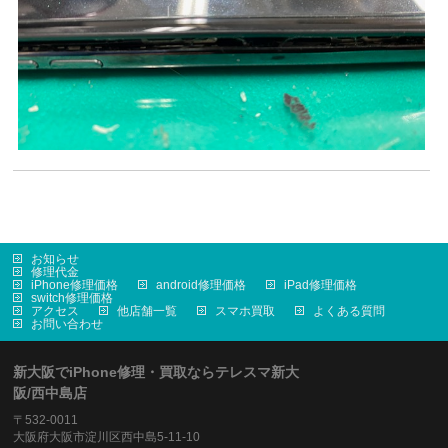
お知らせ
修理代金
iPhone修理価格
android修理価格
iPad修理価格
switch修理価格
アクセス
他店舗一覧
スマホ買取
よくある質問
お問い合わせ
新大阪でiPhone修理・買取ならテレスマ新大
阪/西中島店
〒532-0011
大阪府大阪市淀川区西中島5-11-10