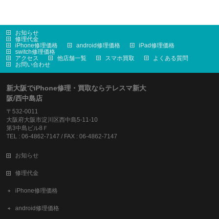
お知らせ
修理代金
iPhone修理価格
android修理価格
iPad修理価格
switch修理価格
アクセス
他店舗一覧
スマホ買取
よくある質問
お問い合わせ
新大阪でiPhone修理・買取ならテレスマ新大
阪/西中島店
〒532-0011
大阪府大阪市淀川区西中島5-11-10
第3中島ビル8Ｆ
TEL : 06-4862-7147 / FAX : 06-4862-7147
お知らせ
修理代金
iPhone修理価格
android修理価格