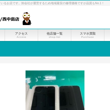
ているお店です。卸会社が運営するため地域最安の修理価格ですが品質もNo.1！
アクセス
他店舗一覧
スマホ買取
Access
shop-list
Purchase