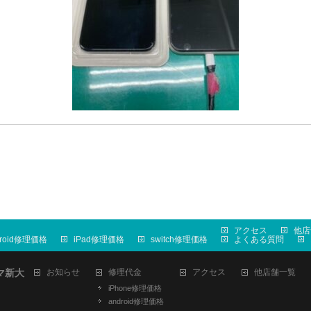
アクセス
他店
droid修理価格
iPad修理価格
switch修理価格
よくある質問
マ新大
お知らせ
修理代金
アクセス
他店舗一覧
iPhone修理価格
android修理価格