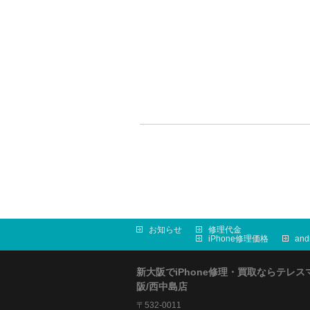
お知らせ
修理代金
iPhone修理価格
an
新大阪でiPhone修理・買取ならテレス
阪/西中島店
〒532-0011