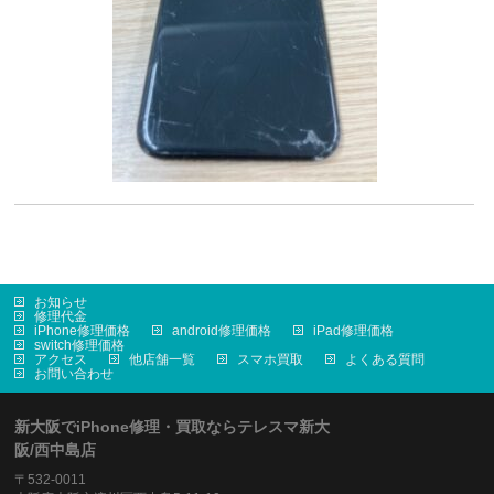
お知らせ
修理代金
iPhone修理価格
android修理価格
iPad修理価格
switch修理価格
アクセス
他店舗一覧
スマホ買取
よくある質問
お問い合わせ
新大阪でiPhone修理・買取ならテレスマ新大
阪/西中島店
〒532-0011