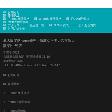
お知らせ
修理代金
iPhone修理価格
android修理価格
iPad修理価格
switch修理価格
アクセス
他店舗一覧
スマホ買取
よくある質問
お問い合わせ
新大阪でiPhone修理・買取ならテレスマ新大
阪/西中島店
〒532-0011
大阪府大阪市淀川区西中島5-11-10
第3中島ビル8Ｆ
TEL : 06-4862-7147 / FAX : 06-4862-7147
お知らせ
修理代金
iPhone修理価格
android修理価格
iPad修理価格