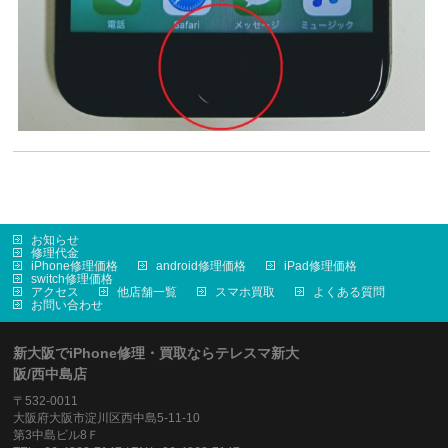
お知らせ
修理代金
iPhone修理価格
android修理価格
iPad修理価格
switch修理価格
アクセス
他店舗一覧
スマホ買取
よくある質問
お問い合わせ
新大阪でiPhone修理・買取ならテレスマ新大
阪/西中島店
〒532-0011
大阪府大阪市淀川区西中島5-11-10
第3中島ビル8Ｆ