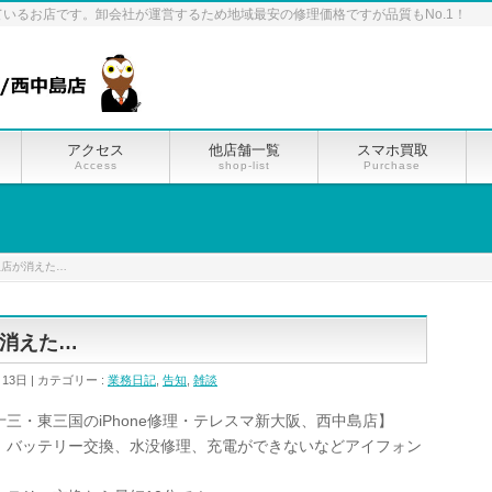
ているお店です。卸会社が運営するため地域最安の修理価格ですが品質もNo.1！
アクセス
他店舗一覧
スマホ買取
Access
shop-list
Purchase
理店が消えた…
消えた…
月13日
カテゴリー :
業務日記
,
告知
,
雑談
三・東三国のiPhone修理・テレスマ新大阪、西中島店】
、バッテリー交換、水没修理、充電ができないなどアイフォン