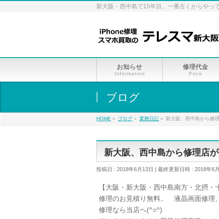
新大阪・西中島で15年目。一番古くからやっ
お知らせ
修理代金
Information
Price
ブログ
HOME
»
ブログ
»
業務日記
»
新大阪、西中島から修
新大阪、西中島から修理店が
投稿日 : 2018年6月13日
最終更新日時 : 2018年6
【大阪・新大阪・西中島南方・北摂・十
修理のお見積り無料。 液晶画面修理
修理なら当店へ(^○^)