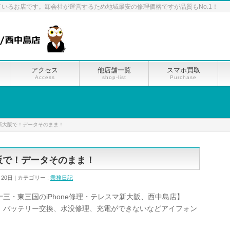
ているお店です。卸会社が運営するため地域最安の修理価格ですが品質もNo.1！
アクセス
他店舗一覧
スマホ買取
Access
shop-list
Purchase
マ新大阪で！データそのまま！
大阪で！データそのまま！
月20日
カテゴリー :
業務日記
三・東三国のiPhone修理・テレスマ新大阪、西中島店】
、バッテリー交換、水没修理、充電ができないなどアイフォン