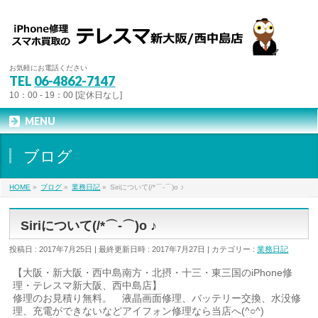
お気軽にお電話ください
TEL
06-4862-7147
10：00 - 19：00 [定休日なし]
MENU
ブログ
HOME
»
ブログ
»
業務日記
»
Siriについて(/*⌒-⌒)o ♪
Siriについて(/*⌒-⌒)o ♪
投稿日 : 2017年7月25日
最終更新日時 : 2017年7月27日
カテゴリー :
業務日記
【大阪・新大阪・西中島南方・北摂・十三・東三国のiPhone修
理・テレスマ新大阪、西中島店】
修理のお見積り無料。 液晶画面修理、バッテリー交換、水没修
理、充電ができないなどアイフォン修理なら当店へ(^○^)