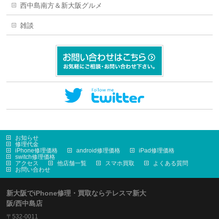
西中島南方＆新大阪グルメ
雑談
お知らせ
修理代金
iPhone修理価格
android修理価格
iPad修理価格
switch修理価格
アクセス
他店舗一覧
スマホ買取
よくある質問
お問い合わせ
新大阪でiPhone修理・買取ならテレスマ新大
阪/西中島店
〒532-0011