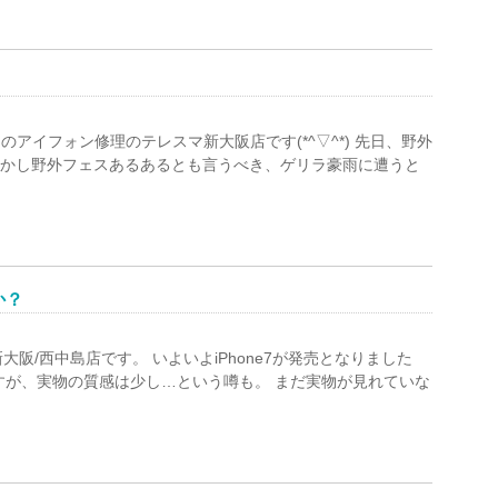
アイフォン修理のテレスマ新大阪店です(*^▽^*) 先日、野外
 しかし野外フェスあるあるとも言うべき、ゲリラ豪雨に遭うと
か？
新大阪/西中島店です。 いよいよiPhone7が発売となりました
すが、実物の質感は少し…という噂も。 まだ実物が見れていな