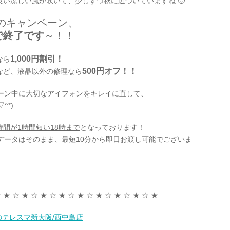
い涼しい風が吹いて、少しずつ秋に近づいていますね 🙂
のキャンペーン、
で終了です
～！！
1,000円割引！
なら
500円オフ！！
など、液晶以外の修理なら
ンペーン中に大切なアイフォンをキレイに直して、
^*)
時間が1時間短い18時まで
となっております！
のデータはそのまま、最短10分から即日お渡し可能でございま
！
 ★ ☆ ★ ☆ ★ ☆ ★ ☆ ★ ☆ ★ ☆ ★ ☆ ★ ☆ ★
取のテレスマ新大阪/西中島店