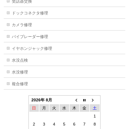
受話器交換
ドックコネクタ修理
カメラ修理
バイブレーダー修理
イヤホンジャック修理
水没点検
水没修理
複合修理
2026年 8月
日
月
火
水
木
金
土
1
2
3
4
5
6
7
8