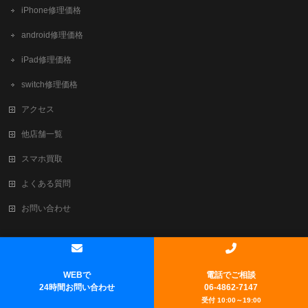
iPhone修理価格
android修理価格
iPad修理価格
switch修理価格
アクセス
他店舗一覧
スマホ買取
よくある質問
お問い合わせ
Copyright ©
新大阪でiPhone修理・買取ならテレスマ新大阪/西中島店
All
Rights Reserved.
WEBで
電話でご相談
Powered by
WordPress
&
BizVektor Theme
by
Vektor,Inc.
technology.
24時間お問い合わせ
06-4862-7147
受付 10:00～19:00