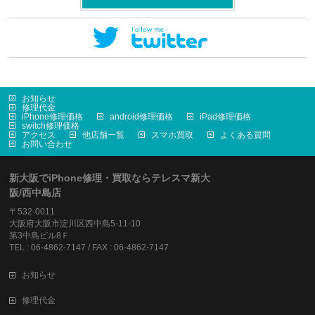
お知らせ
修理代金
iPhone修理価格
android修理価格
iPad修理価格
switch修理価格
アクセス
他店舗一覧
スマホ買取
よくある質問
お問い合わせ
新大阪でiPhone修理・買取ならテレスマ新大
阪/西中島店
〒532-0011
大阪府大阪市淀川区西中島5-11-10
第3中島ビル8Ｆ
TEL : 06-4862-7147 / FAX : 06-4862-7147
お知らせ
修理代金