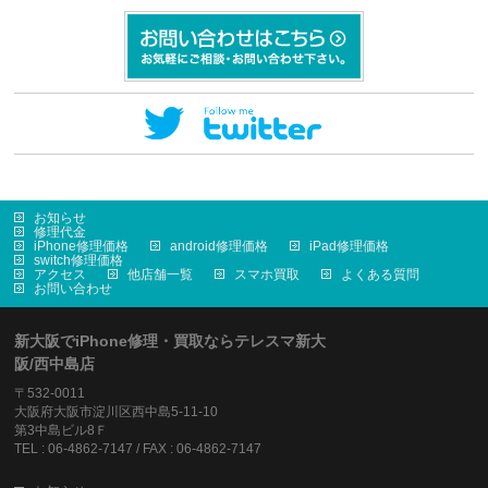
お知らせ
修理代金
iPhone修理価格
android修理価格
iPad修理価格
switch修理価格
アクセス
他店舗一覧
スマホ買取
よくある質問
お問い合わせ
新大阪でiPhone修理・買取ならテレスマ新大
阪/西中島店
〒532-0011
大阪府大阪市淀川区西中島5-11-10
第3中島ビル8Ｆ
TEL : 06-4862-7147 / FAX : 06-4862-7147