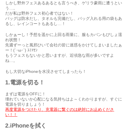
しかし野外フェスあるあるとも言うべき、ゲリラ豪雨に遭うとい
う…。
だが私は野外フェス初心者ではない！
バッグは防水だし、タオルも完備だし、バッグ入れる用の袋もあ
るし、レインコートもあるし…！
しかぁーし！予想を遥かに上回る雨量に、服もカバンもびしょ濡
れ状態！
先週ずーっと風邪ひいて会社の皆に迷惑をかけてしまいましたぁ
ー！(´･ω･`) ｽﾐﾏｾﾝ
もうフェスもないかと思いますが、近頃急な雨が多いですよ
ね…。
もし大切なiPhoneを水没させてしまったら！
1.電源を切る！
まずは電源をOFFに！
壊れていないか心配になる気持ちはよ～くわかりますが、すぐに
電源を切りましょう！
再度電源をつけたり、充電器に繋ぐのは絶対にお止めくださ
い！！
2.iPhoneを拭く