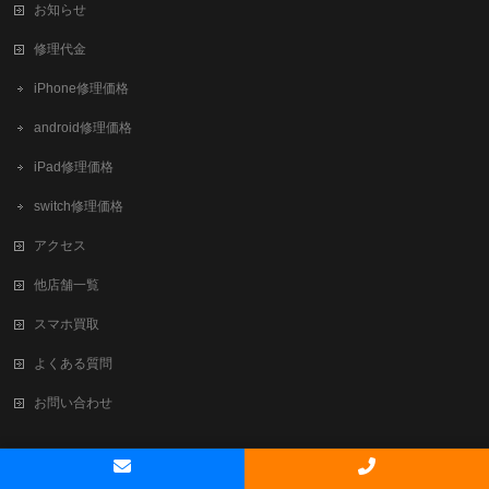
お知らせ
修理代金
iPhone修理価格
android修理価格
iPad修理価格
switch修理価格
アクセス
他店舗一覧
スマホ買取
よくある質問
お問い合わせ
Copyright ©
新大阪でiPhone修理・買取ならテレスマ新大阪/西中島店
All