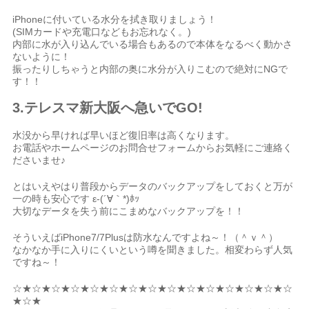
iPhoneに付いている水分を拭き取りましょう！
(SIMカードや充電口などもお忘れなく。)
内部に水が入り込んでいる場合もあるので本体をなるべく動かさ
ないように！
振ったりしちゃうと内部の奥に水分が入りこむので絶対にNGで
す！！
3.テレスマ新大阪へ急いでGO!
水没から早ければ早いほど復旧率は高くなります。
お電話やホームページのお問合せフォームからお気軽にご連絡く
ださいませ♪
とはいえやはり普段からデータのバックアップをしておくと万が
一の時も安心です ε-(´∀｀*)ﾎｯ
大切なデータを失う前にこまめなバックアップを！！
そういえばiPhone7/7Plusは防水なんですよね～！（＾ｖ＾）
なかなか手に入りにくいという噂を聞きました。相変わらず人気
ですね～！
☆★☆★☆★☆★☆★☆★☆★☆★☆★☆★☆★☆★☆★☆★☆
★☆★