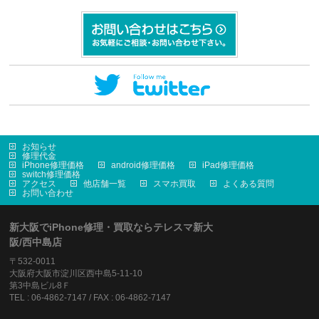
お知らせ
修理代金
iPhone修理価格
android修理価格
iPad修理価格
switch修理価格
アクセス
他店舗一覧
スマホ買取
よくある質問
お問い合わせ
新大阪でiPhone修理・買取ならテレスマ新大
阪/西中島店
〒532-0011
大阪府大阪市淀川区西中島5-11-10
第3中島ビル8Ｆ
TEL : 06-4862-7147 / FAX : 06-4862-7147