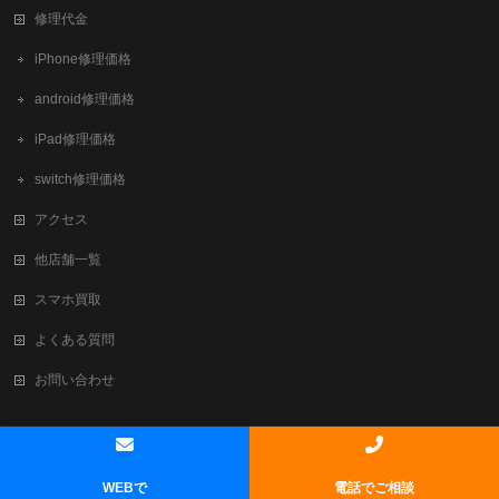
修理代金
iPhone修理価格
android修理価格
iPad修理価格
switch修理価格
アクセス
他店舗一覧
スマホ買取
よくある質問
お問い合わせ
Copyright ©
新大阪でiPhone修理・買取ならテレスマ新大阪/西中島店
All
Rights Reserved.
WEBで
電話でご相談
Powered by
WordPress
&
BizVektor Theme
by
Vektor,Inc.
technology.