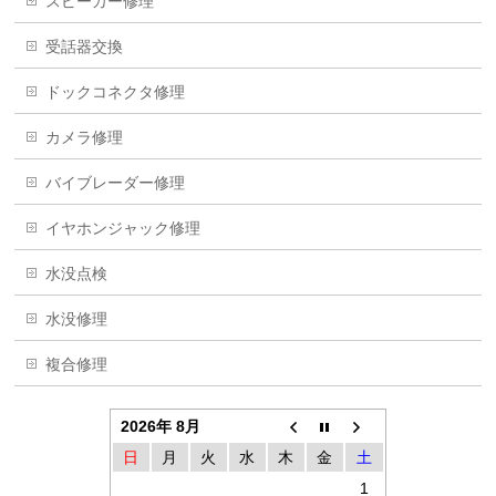
スピーカー修理
受話器交換
ドックコネクタ修理
カメラ修理
バイブレーダー修理
イヤホンジャック修理
水没点検
水没修理
複合修理
2026年 8月
日
月
火
水
木
金
土
1