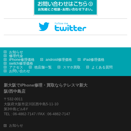
お知らせ
修理代金
iPhone修理価格
android修理価格
iPad修理価格
switch修理価格
アクセス
他店舗一覧
スマホ買取
よくある質問
お問い合わせ
新大阪でiPhone修理・買取ならテレスマ新大
阪/西中島店
〒532-0011
大阪府大阪市淀川区西中島5-11-10
第3中島ビル8Ｆ
TEL : 06-4862-7147 / FAX : 06-4862-7147
お知らせ