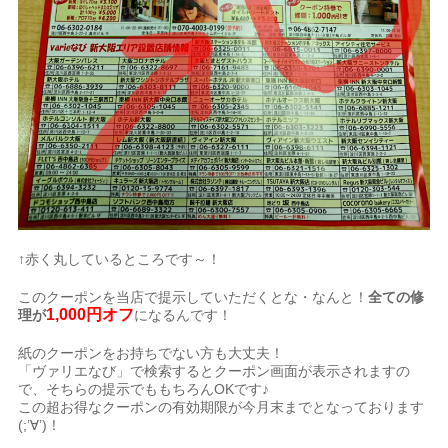
↑赤く丸しているところです～！
このクーポンを当店で提示していただくとな・なんと！
全ての修
1,000円オフ
理が
になるんです！
紙のクーポンをお持ちでない方も大丈夫！
「ヴァリエなび」で検索するとクーポン画面が表示されますの
で、そちらの提示でももちろんOKです♪
この超お得なクーポンの有効期限が今月末までとなっております
(;’∀’)！