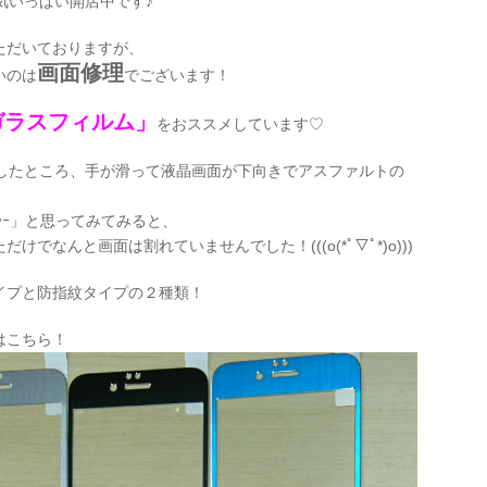
気いっぱい開店中です♪
ただいておりますが、
画面修理
いのは
でございます！
ガラスフィルム」
をおススメしています♡
うとしたところ、手が滑って液晶画面が下向きでアスファルトの
ﾁｬｰ」と思ってみてみると、
でなんと画面は割れていませんでした！(((o(*ﾟ▽ﾟ*)o)))
イプと防指紋タイプの２種類！
はこちら！