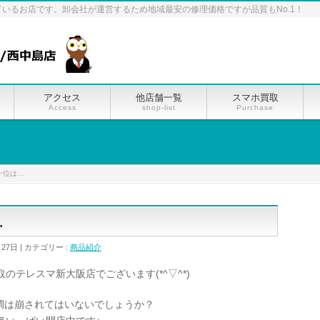
ているお店です。卸会社が運営するため地域最安の修理価格ですが品質もNo.1！
アクセス
他店舗一覧
スマホ買取
Access
shop-list
Purchase
的一位は…
…
月27日
カテゴリー :
商品紹介
取のテレスマ新大阪店でございます(*^▽^*)
調は崩されてはいないでしょうか？