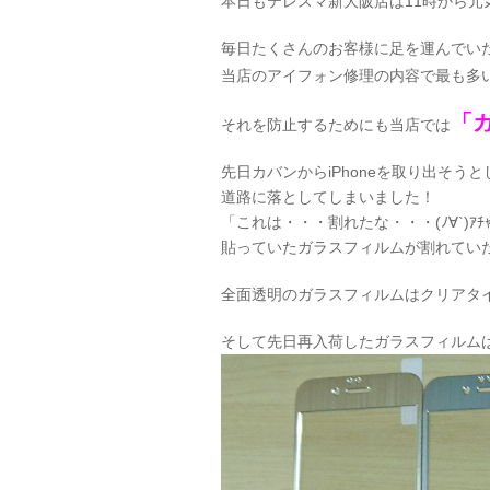
本日もテレスマ新大阪店は11時から元
毎日たくさんのお客様に足を運んでい
当店のアイフォン修理の内容で最も多
「
それを防止するためにも当店では
先日カバンからiPhoneを取り出そ
道路に落としてしまいました！
「これは・・・割れたな・・・(ﾉ∀`)ｱ
貼っていたガラスフィルムが割れていただけ
全面透明のガラスフィルムはクリアタ
そして先日再入荷したガラスフィルム