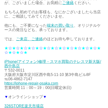
が、ございました場合、お気軽に
ご連絡
ください。
もちろん初めてのお客様も、なにかございましたら当店
に、ご相談してみてくださいませ。
他にも、ご不要になった
端末の買い取り
、オリジナルケ
ースの発注なども、承っております。
では、
ご来店、ご連絡
のほどお待ち申しております。
★
☆
★
☆
★
☆
★
☆
★
☆
★
☆
★
☆
★
☆
★
☆
★
☆
★
☆
★
☆
★
☆
★
☆
★
☆
★
iPhone(アイフォン)修理・スマホ買取のテレスマ新大阪/
西中島店
〒532-0011
大阪府大阪市淀川区西中島5-11-10 第3中島ビル8F
℡06-4862-7147
https://iphone-repair-osaka.com
営業時間 11：00～19：00(日曜定休日)
▼
オンラインショップ
▼
326STORE楽天市場店