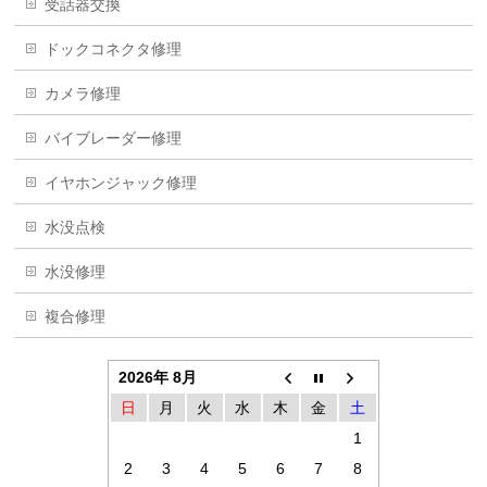
受話器交換
ドックコネクタ修理
カメラ修理
バイブレーダー修理
イヤホンジャック修理
水没点検
水没修理
複合修理
2026年 8月
日
月
火
水
木
金
土
1
2
3
4
5
6
7
8