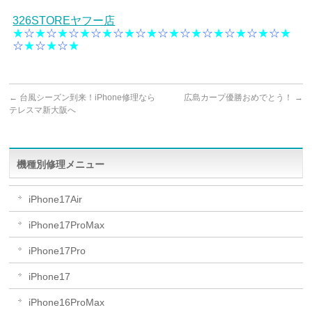
326STOREヤフー店
★
☆
★
☆
★
☆
★
☆
★
☆
★
☆
★
☆
★
☆
★
☆
★
☆
★
☆
★
☆
★
☆
★
☆
★
☆
★
←
台風シーズン到来！iPhone修理なら
広島カープ優勝おめでとう！
→
テレスマ新大阪へ
機種別修理メニュー
iPhone17Air
iPhone17ProMax
iPhone17Pro
iPhone17
iPhone16ProMax