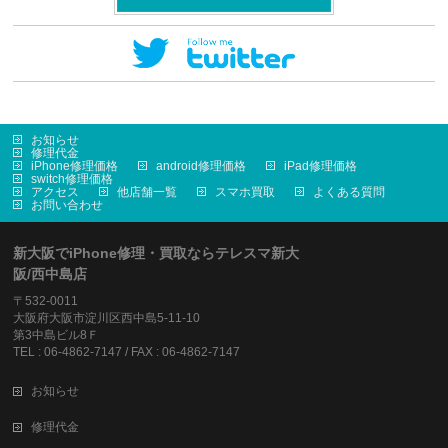
お知らせ
修理代金
iPhone修理価格
android修理価格
iPad修理価格
switch修理価格
アクセス
他店舗一覧
スマホ買取
よくある質問
お問い合わせ
新大阪でiPhone修理・買取ならテレスマ新大
阪/西中島店
〒532-0011
大阪府大阪市淀川区西中島5-11-10
第3中島ビル8Ｆ
TEL : 06-4862-7147 / FAX : 06-4862-7147
お知らせ
修理代金