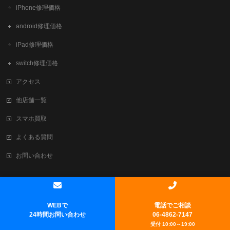
iPhone修理価格
android修理価格
iPad修理価格
switch修理価格
アクセス
他店舗一覧
スマホ買取
よくある質問
お問い合わせ
Copyright ©
新大阪でiPhone修理・買取ならテレスマ新大阪/西中島店
All
Rights Reserved.
WEBで
電話でご相談
Powered by
WordPress
&
BizVektor Theme
by
Vektor,Inc.
technology.
24時間お問い合わせ
06-4862-7147
受付 10:00～19:00